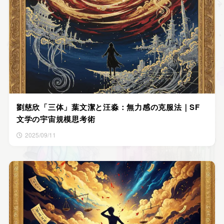
劉慈欣「三体」葉文潔と汪淼：無力感の克服法｜SF
文学の宇宙規模思考術
2025/09/11