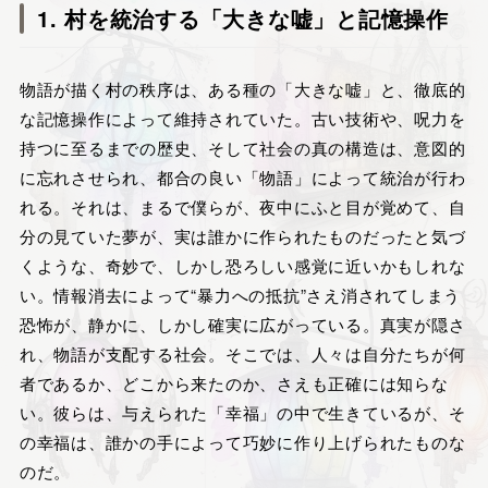
1. 村を統治する「大きな嘘」と記憶操作
物語が描く村の秩序は、ある種の「大きな嘘」と、徹底的
な記憶操作によって維持されていた。古い技術や、呪力を
持つに至るまでの歴史、そして社会の真の構造は、意図的
に忘れさせられ、都合の良い「物語」によって統治が行わ
れる。それは、まるで僕らが、夜中にふと目が覚めて、自
分の見ていた夢が、実は誰かに作られたものだったと気づ
くような、奇妙で、しかし恐ろしい感覚に近いかもしれな
い。情報消去によって“暴力への抵抗”さえ消されてしまう
恐怖が、静かに、しかし確実に広がっている。真実が隠さ
れ、物語が支配する社会。そこでは、人々は自分たちが何
者であるか、どこから来たのか、さえも正確には知らな
い。彼らは、与えられた「幸福」の中で生きているが、そ
の幸福は、誰かの手によって巧妙に作り上げられたものな
のだ。