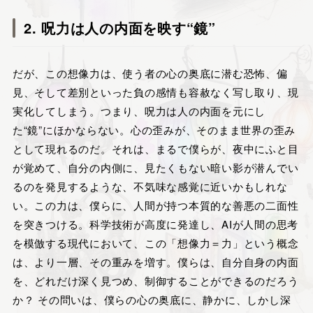
2. 呪力は人の内面を映す“鏡”
だが、この想像力は、使う者の心の奥底に潜む恐怖、偏
見、そして差別といった負の感情も容赦なく写し取り、現
実化してしまう。つまり、呪力は人の内面を元にし
た“鏡”にほかならない。心の歪みが、そのまま世界の歪み
として現れるのだ。それは、まるで僕らが、夜中にふと目
が覚めて、自分の内側に、見たくもない暗い影が潜んでい
るのを発見するような、不気味な感覚に近いかもしれな
い。この力は、僕らに、人間が持つ本質的な善悪の二面性
を突きつける。科学技術が高度に発達し、AIが人間の思考
を模倣する現代において、この「想像力＝力」という概念
は、より一層、その重みを増す。僕らは、自分自身の内面
を、どれだけ深く見つめ、制御することができるのだろう
か？ その問いは、僕らの心の奥底に、静かに、しかし深