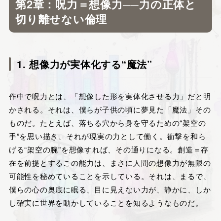
第2章：呪力＝想像力──力の正体と
切り離せない倫理
1. 想像力が実体化する“魔法”
作中で呪力とは、「想像した形を実体化させる力」だと明
かされる。それは、僕らが子供の頃に夢見た「魔法」その
ものだ。たとえば、落ちる穴から身を守るための“架空の
手”を思い描き、それが現実の力として働く。衝撃を和ら
げる“架空の腕”を想像すれば、その通りになる。創造＝存
在を前提とするこの能力は、まさに人間の想像力が無限の
可能性を秘めていることを示している。それは、まるで、
僕らの心の奥底に眠る、目に見えない力が、静かに、しか
し確実に世界を動かしていることを知るようなものだ。