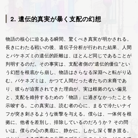
2. 遺伝的真実が暴く支配の幻想
物語の核心に迫るある瞬間、驚くべき真実が明かされる。
長きにわたる戦いの後、遺伝子分析が行われた結果、人間
とバケネズミの遺伝的距離は、ほとんど同じであることが
判明するのだ。その事実は、支配者側の“遺伝的優位”とい
う幻想を根底から崩し、物語はさらなる深淵へと転がり込
む。バケネズミは、かつて人間だった者たちの末裔であ
り、彼らが迫害されてきた理由が、実は根拠のない偏見
と、支配を維持するための「物語」に過ぎなかったことを
示唆する。この真実は、読む者の心に、まるで冷たいナイ
フが突き刺さるような衝撃を与える。僕らは、一体何を根
拠に、他者を差別し、排除しているのだろうか？ その問
いは、僕らの心の奥底に、静かに、しかし深く響き渡る。