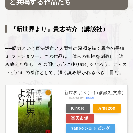
と共鳴する作品たち
『新世界より』貴志祐介（講談社）
──呪力という魔法設定と人間性の深淵を描く異色の長編
SFファンタジー。この作品は、僕らの知性を刺激し、読
み終えた後も、その問いが心に残り続けるだろう。ディス
トピアSFの傑作として、深く読み解かれるべき一冊だ。
新世界より(上) (講談社文庫)
created by
Rinker
Kindle
Amazon
楽天市場
Yahooショッピング