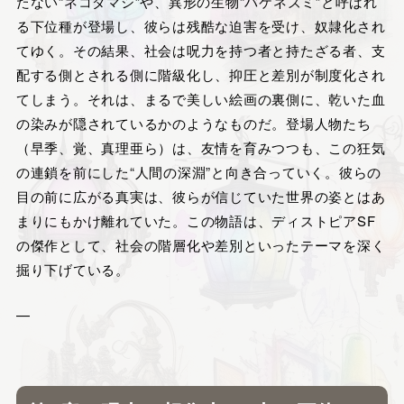
たない“ネコダマシ”や、異形の生物“バケネズミ”と呼ばれ
る下位種が登場し、彼らは残酷な迫害を受け、奴隷化され
てゆく。その結果、社会は呪力を持つ者と持たざる者、支
配する側とされる側に階級化し、抑圧と差別が制度化され
てしまう。それは、まるで美しい絵画の裏側に、乾いた血
の染みが隠されているかのようなものだ。登場人物たち
（早季、覚、真理亜ら）は、友情を育みつつも、この狂気
の連鎖を前にした“人間の深淵”と向き合っていく。彼らの
目の前に広がる真実は、彼らが信じていた世界の姿とはあ
まりにもかけ離れていた。この物語は、ディストピアSF
の傑作として、社会の階層化や差別といったテーマを深く
掘り下げている。
—