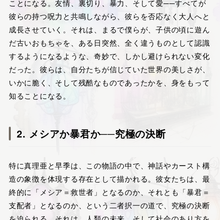
ことになる。友情、裏切り、暴力、そして愛──すべてが
彼らの持つ呪力と共鳴しながら、彼らを否応なく大人へと
成長させていく。それは、まるで僕らが、子供の頃に遊ん
だ古いおもちゃを、ある日突然、全く違うものとして認識
するようになるような、奇妙で、しかし避けられない変化
だった。彼らは、自分たちが信じていた世界の美しさが、
いかに脆く、そして残酷なものであったかを、身をもって
知ることになる。
2. メシアか暴君か──究極の決断
特に真理亜と早季は、この物語の中で、神話やカースト構
造の象徴を体現する存在として描かれる。彼女たちは、最
終的に「メシア＝救世者」となるのか、それとも「暴君＝
支配者」となるのか、という二者択一の道で、究極の決断
を迫られる。それは、人類の未来、そして社会のあり方を