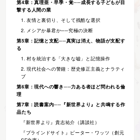
第4章：真理亜・早季・覚──成長する子どもが目
撃する人間の業
1. 友情と裏切り、そして残酷な選択
2. メシアか暴君か──究極の決断
第5章：記憶と支配──真実は消え、物語が支配す
る
1. 村を統治する「大きな嘘」と記憶操作
2. 現代社会への警鐘：歴史修正主義とナラティ
ブ
第6章：現代への響き──力ある者ほど問われる倫
理
第7章：読書案内──『新世界より』と共鳴する作
品たち
『新世界より』貴志祐介（講談社）
『ブラインドサイト』ピーター・ワッツ（創元
SF文庫）