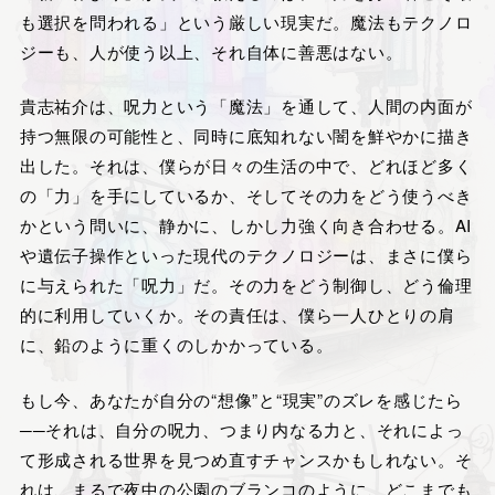
も選択を問われる」という厳しい現実だ。魔法もテクノロ
ジーも、人が使う以上、それ自体に善悪はない。
貴志祐介は、呪力という「魔法」を通して、人間の内面が
持つ無限の可能性と、同時に底知れない闇を鮮やかに描き
出した。それは、僕らが日々の生活の中で、どれほど多く
の「力」を手にしているか、そしてその力をどう使うべき
かという問いに、静かに、しかし力強く向き合わせる。AI
や遺伝子操作といった現代のテクノロジーは、まさに僕ら
に与えられた「呪力」だ。その力をどう制御し、どう倫理
的に利用していくか。その責任は、僕ら一人ひとりの肩
に、鉛のように重くのしかかっている。
もし今、あなたが自分の“想像”と“現実”のズレを感じたら
──それは、自分の呪力、つまり内なる力と、それによっ
て形成される世界を見つめ直すチャンスかもしれない。そ
れは、まるで夜中の公園のブランコのように、どこまでも