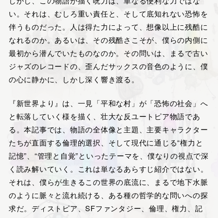
しかし、この物語が描く呪力は、単なる便利な力ではな
い。それは、むしろ重い責任と、そして底知れない恐怖を
伴うものだった。人は得た力によって、想像以上に残酷に
なれるのか。あるいは、その残酷さこそが、僕らの内側に
最初から潜んでいたものなのか。その問いは、まるで古い
ジャズのレコードの、歪んだサックスの音色のように、僕
の心に静かに、しかし深く響き渡る。
『新世界より』は、一見「平和な村」が「恐怖の社会」へ
と転落していく様を描く、壮大な反ユートピア物語であ
る。本記事では、物語の全体像と主題、主要キャラクター
たちが直面する倫理的選択、そして現代に通じる“権力と
記憶”、“管理と自覚”といったテーマを、僕なりの視点で深
く読み解いていく。これは単なるあらすじ紹介ではない。
それは、僕らが生きるこの世界の底流に、まるで地下水脈
のように脈々と流れ続ける、ある種の哲学的な問いへの探
求だ。ディストピア、SFファンタジー、倫理、権力、記