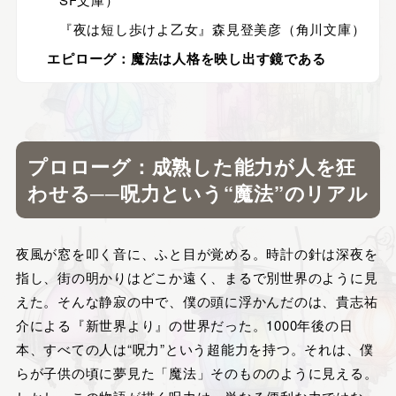
『夜は短し歩けよ乙女』森見登美彦（角川文庫）
エピローグ：魔法は人格を映し出す鏡である
プロローグ：成熟した能力が人を狂
わせる──呪力という“魔法”のリアル
夜風が窓を叩く音に、ふと目が覚める。時計の針は深夜を
指し、街の明かりはどこか遠く、まるで別世界のように見
えた。そんな静寂の中で、僕の頭に浮かんだのは、貴志祐
介による『新世界より』の世界だった。1000年後の日
本、すべての人は“呪力”という超能力を持つ。それは、僕
らが子供の頃に夢見た「魔法」そのもののように見える。