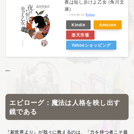
夜は短し歩けよ乙女 (角川文
庫)
created by
Rinker
Kindle
Amazon
楽天市場
Yahooショッピング
—
エピローグ：魔法は人格を映し出す
鏡である
『新世界より』が我々に教えるのは、「力を持つ者こそ最