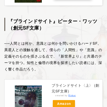
『ブラインドサイト』ピーター・ワッツ
（創元SF文庫）
──人間とは何か、意識とは何かを問いかけるハードSF。
異星人との接触を通して、僕らの「人間性」や「意識」の
定義そのものを揺さぶる点で、『新世界より』と共通のテ
ーマを持つ。知性と倫理の境界を探求したい読者には、深
く響く作品だろう。
ブラインドサイト〈上〉 (創
元SF文庫)
created by
Rinker
Amazon