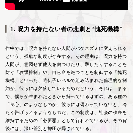
1. 呪力を持たない者の悲劇と“愧死機構”
作中では、呪力を持たない人間がバケネズミに変えられる
という、残酷な制度が存在する。その理由は、呪力を持つ
人間が、意図せず他人を傷つけたり、殺したりすることを
防ぐ「攻撃抑制」や、自ら命を絶つことを制御する「愧死
機構」といった、遺伝子レベルで組み込まれた倫理的な制
約が、彼らには欠落しているためだという。それは、まる
で、僕らが生まれたときから持っているはずの、ある種の
「良心」のようなものが、彼らには備わっていないと、冷
たく告げられるようなものだ。この制度は、社会の秩序を
維持するための「必要悪」として行われているが、その背
後には、深い差別と抑圧が隠されている。