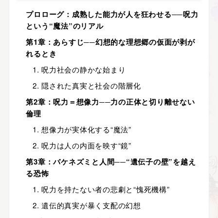
プロローグ：成熟した能力が人を狂わせる──呪力
という“魔法”のリアル
第1章：あらすじ──幻想的な理想郷の仮面が剥が
れるとき
1. 呪力社会の静かな始まり
2. 隠された真実と社会の階層化
第2章：呪力＝想像力──力の正体と切り離せない
倫理
1. 想像力が実体化する“魔法”
2. 呪力は人の内面を映す“鏡”
第3章：バケネズミと人間──“遺伝子の壁”を越え
る恐怖
1. 呪力を持たない者の悲劇と“愧死機構”
2. 遺伝的真実が暴く支配の幻想