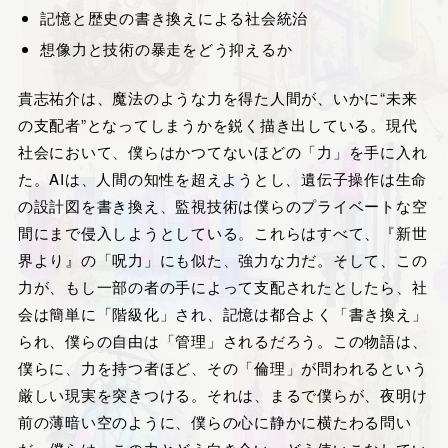
記憶と歴史の書き換えによる社会統治
想像力と技術の暴走をどう抑えるか
貴志祐介は、魔法のような力を得た人間が、いかに“未来
の支配者”となってしまうかを鋭く描き出している。現代
社会において、僕らはかつてないほどの「力」を手に入れ
た。AIは、人間の知性を超えようとし、遺伝子操作は生命
の設計図を書き換え、監視技術は僕らのプライベートな空
間にまで侵入しようとしている。これらはすべて、『新世
界より』の「呪力」にも似た、強力な力だ。そして、この
力が、もし一部の者の手によって支配されたとしたら、社
会は簡単に「階級化」され、記憶は都合よく「書き換え」
られ、僕らの自由は「管理」されるだろう。この物語は、
僕らに、力を持つ者ほど、その「倫理」が問われるという
厳しい現実を突きつける。それは、まるで僕らが、夜明け
前の薄暗い空のように、僕らの心に静かに横たわる問い