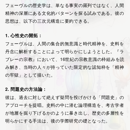
フェーヴルの歴史学は、単なる事実の羅列ではなく、人間
精神の深層にある文化的パターンを探る試みである。彼の
思想は、以下の三次元構造に要約できる。
1. 心性史の開拓：
フェーヴルは、人間の集合的無意識と時代精神を、史料を
丹念に解析することによって明らかにしようとした。『ラ
ブレーの宗教』において、16世紀の宗教意識の枠組みを読
み解き、当時の人々が持っていた限定的な認知枠を「精神
の牢獄」として描いた。
2. 問題史の方法論：
彼は、過去に対して絶えず疑問を投げかける「問題史」の
アプローチを提唱。史料の中に潜む論理構造を、考古学者
が地層を掘り下げるかのように暴き出し、歴史の多層性を
明らかにする手法は、後の学際研究の礎となった。