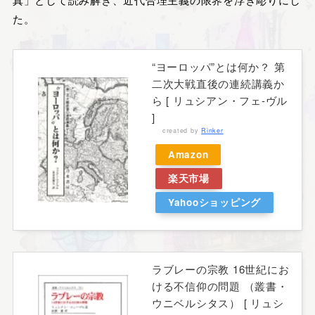
た。
“ヨーロッパ”とは何か？ 第
二次大戦直後の連続講義か
ら [ リュシアン・フェ-ヴル
]
created by
Rinker
Amazon
楽天市場
Yahooショッピング
ラブレーの宗教 16世紀にお
ける不信仰の問題 （叢書・
ウニベルシタス） [ リュシ