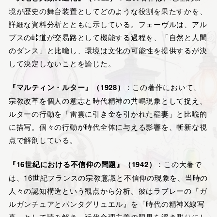
境が歴史の舞台装置としてどのような役割を果たすかを、
詳細な資料分析とともに示している。フェーヴルは、アル
プスの峠道が交易路として機能する過程を、「自然と人間
のダンス」と比喩し、環境は文化の可能性を提供するが決
して決定しないことを論じた。
『マルティン・ルター』（1928）
：この著作において、
宗教改革を個人の意志と時代精神の共鳴現象として捉え、
ルターの行動を「雷雲に引き金を引かれた稲妻」と比喩的
に描写。個々の行動が時代全体に与える影響を、斬新な視
点で解剖している。
『16世紀における不信仰の問題』（1942）
：この大著で
は、16世紀フランスの宗教意識と不信仰の現象を、当時の
人々の認知構造という観点から分析。彼はラブレーの『ガ
ルガンチュアとパンタグリュエル』を「時代の精神X線写
真」として読み解き、近代合理主義の限界を浮き彫りにし