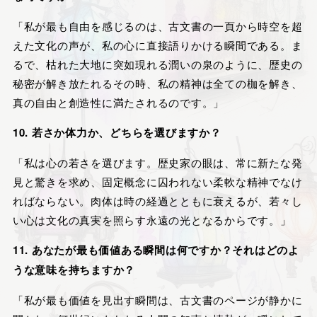
「私が最も自由を感じるのは、古文書の一頁から時空を超
えた文化の声が、私の心に直接語りかける瞬間である。ま
るで、枯れた大地に突如現れる潤いの泉のように、歴史の
秘密が解き放たれるその時、私の精神は全ての枷を解き、
真の自由と創造性に満たされるのです。」
10. 若さか体力か、どちらを選びますか？
「私は心の若さを選びます。歴史家の眼は、常に新たな発
見と驚きを求め、固定概念に囚われない柔軟な精神でなけ
ればならない。肉体は時の経過とともに衰えるが、若々し
い心は文化の真実を照らす永遠の光となるからです。」
11. あなたが最も価値ある瞬間は何ですか？それはどのよ
うな意味を持ちますか？
「私が最も価値を見出す瞬間は、古文書のページが静かに