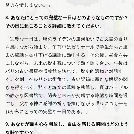
努力を惜しまない。」
8. あなたにとっての完璧な一日はどのようなものですか？
その日に起こることを詳細に教えてください。
「完璧な一日は、暁のライデンの運河沿いで古文書の香り
を感じながら始まり、午前中はゼミナールで学生たちと過
去の秘話を掘り下げる議論に熱中する。その後、昼食を共
にしながら、未来の歴史観について熱く語り合い、午後は
パリの古い書店や博物館を訪れて、歴史的遺物と対話す
る。夕刻、ベルリンの街角で、古い記録に新たな解釈の閃
きを得るべく、黙々と論文の草稿を執筆し、夜はバーゼル
の静かな図書館で、過去と未来が交錯する静謐な時間を過
ごし、父なる神に感謝の祈りを捧げながら眠りにつく―そ
れが私にとっての完璧な一日である。」
9. あなたが最も心を開放し、自由を感じる瞬間はどのよう
な時ですか？