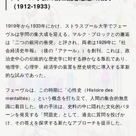
（1912-1933）
1919年から1933年にかけ、ストラスブール大学でフェー
ヴルは学問の集大成を迎える。マルク・ブロックとの邂逅
は「二つの銀河の衝突」と評され、両者は1929年に『社
会経済史年報』（後の『アナール』）を創刊。これは、政
治史中心の伝統的な歴史学に対する静かなる叛乱であり、
地理学、心理学、経済学の装置を歴史研究に導入する革新
的な試みであった。
フェーヴルは、この時期に「心性史（Histoire des
mentalités）」という概念を打ち立て、人間の集合的無意
識に着目した。彼の手法は、史料の中に隠れた文化的パタ
ーンを発見する「問題史」として、過去に質問を投げか
け、その答えを探求する新たなアプローチを提示した。