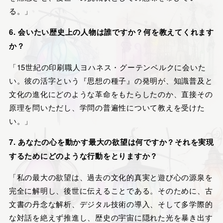
る。」
6. 会いたい歴史上の人物は誰ですか？何を教えてくれます
か？
「15世紀の印刷職人ヨハネス・グーテンベルクに会いた
い。彼の活字という『思想の種子』の発明が、知識普及と
文化の進化にどのような革命をもたらしたのか、直接その
原理を問いただし、学問の普遍性について教えを受けた
い。」
7. あなたの心を動かす最大の欲望は何ですか？それを実現
するためにどのような行動をとりますか？
「私の最大の欲望は、過去の文化的真実と遊び心の源泉を
完全に解明し、後世に伝えることである。そのために、古
文書の丹念な解析、デジタル技術の導入、そして多学際的
な対話を絶えず推進し、歴史の宇宙に隠れた光を暴き出す