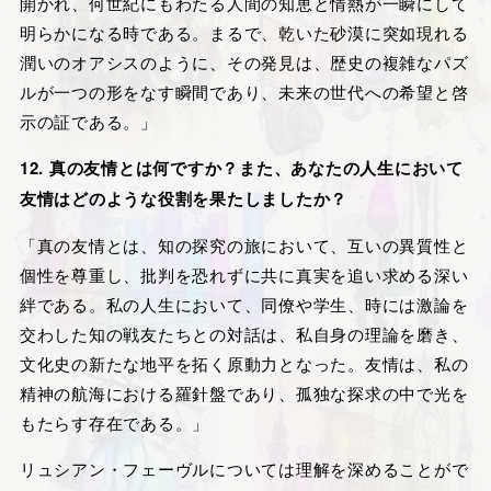
開かれ、何世紀にもわたる人間の知恵と情熱が一瞬にして
明らかになる時である。まるで、乾いた砂漠に突如現れる
潤いのオアシスのように、その発見は、歴史の複雑なパズ
ルが一つの形をなす瞬間であり、未来の世代への希望と啓
示の証である。」
12. 真の友情とは何ですか？また、あなたの人生において
友情はどのような役割を果たしましたか？
「真の友情とは、知の探究の旅において、互いの異質性と
個性を尊重し、批判を恐れずに共に真実を追い求める深い
絆である。私の人生において、同僚や学生、時には激論を
交わした知の戦友たちとの対話は、私自身の理論を磨き、
文化史の新たな地平を拓く原動力となった。友情は、私の
精神の航海における羅針盤であり、孤独な探求の中で光を
もたらす存在である。」
リュシアン・フェーヴルについては理解を深めることがで