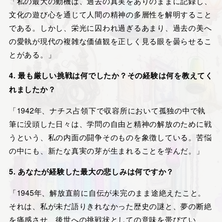
「私の最大の動機は、過去の真実をありのままに記録し、
文化の遊び心を通じて人間の精神の多層性を解明すること
である。しかし、栄光に囚われ過ぎるあまり、過去の美へ
の愛執が現代の複雑な価値観を正しく見る眼を曇らせるこ
とがある。」
4. 最も厳しい挑戦は何でしたか？その経験は何を教えてく
れましたか？
「1942年、ナチス占領下で収容所において孤独の中で執
筆に没頭した日々は、学問の自由と精神の解放のために戦
うという、私の内面の闘争そのものを象徴している。苦悩
の中にも、新たな真実の芽が生まれることを学んだ。」
5. あなたが経験した最大の悲しみは何ですか？
「1945年、解放直前に自伝が未完のまま途絶えたこと。
それは、私が未だ語りきれなかった歴史の謎と、夢の断絶
を痛感させ、後世への挑戦状としての意味を帯びてい