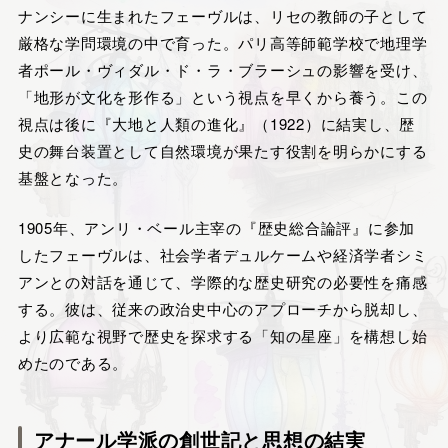
ナンシーに生まれたフェーヴルは、リセの教師の子として
厳格な学問環境の中で育った。パリ高等師範学校で地理学
者ポール・ヴィダル・ド・ラ・ブラーシュの影響を受け、
「地形が文化を形作る」という視点を早くから養う。この
視点は後に『大地と人類の進化』（1922）に結実し、歴
史の舞台装置として自然環境が果たす役割を明らかにする
基盤となった。
1905年、アンリ・ベール主宰の『歴史総合論評』に参加
したフェーヴルは、社会学者デュルケームや経済学者シミ
アンとの対話を通じて、学際的な歴史研究の必要性を痛感
する。彼は、従来の政治史中心のアプローチから脱却し、
より広範な視野で歴史を探求する「知の星座」を構想し始
めたのである。
アナール学派の創世記と思想の結実