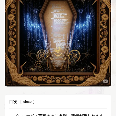
目次
[
close
]
プロローグ：言葉の向こう側、死者が残したささ