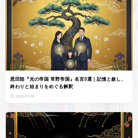
恩田陸『光の帝国 常野帝国』名言5選｜記憶と赦し、
終わりと始まりをめぐる解釈
2025/07/06