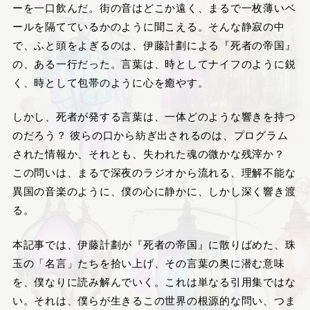
ーを一口飲んだ。街の音はどこか遠く、まるで一枚薄いベ
ールを隔てているかのように聞こえる。そんな静寂の中
で、ふと頭をよぎるのは、伊藤計劃による『死者の帝国』
の、ある一行だった。言葉は、時としてナイフのように鋭
く、時として包帯のように心を癒やす。
しかし、死者が発する言葉は、一体どのような響きを持つ
のだろう？ 彼らの口から紡ぎ出されるのは、プログラム
された情報か、それとも、失われた魂の微かな残滓か？
この問いは、まるで深夜のラジオから流れる、理解不能な
異国の音楽のように、僕の心に静かに、しかし深く響き渡
る。
本記事では、伊藤計劃が『死者の帝国』に散りばめた、珠
玉の「名言」たちを拾い上げ、その言葉の奥に潜む意味
を、僕なりに読み解んでいく。これは単なる引用集ではな
い。それは、僕らが生きるこの世界の根源的な問い、つま