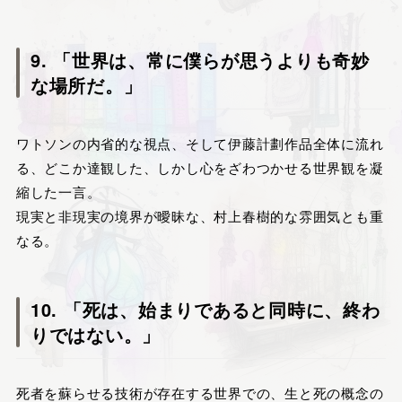
9. 「世界は、常に僕らが思うよりも奇妙
な場所だ。」
ワトソンの内省的な視点、そして伊藤計劃作品全体に流れ
る、どこか達観した、しかし心をざわつかせる世界観を凝
縮した一言。
現実と非現実の境界が曖昧な、村上春樹的な雰囲気とも重
なる。
10. 「死は、始まりであると同時に、終わ
りではない。」
死者を蘇らせる技術が存在する世界での、生と死の概念の