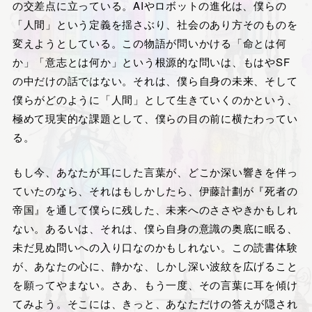
の交差点に立っている。AIやロボットの進化は、僕らの
「人間」という定義を揺さぶり、社会のあり方そのものを
変えようとしている。この物語が問いかける「命とは何
か」「意志とは何か」という根源的な問いは、もはやSF
の中だけの話ではない。それは、僕ら自身の未来、そして
僕らがどのように「人間」として生きていくのかという、
極めて現実的な課題として、僕らの目の前に横たわってい
る。
もし今、あなたが耳にした言葉が、どこか深い響きを伴っ
ていたのなら、それはもしかしたら、伊藤計劃が『死者の
帝国』を通して僕らに残した、未来へのささやきかもしれ
ない。あるいは、それは、僕ら自身の意識の奥底に眠る、
未だ見ぬ問いへの入り口なのかもしれない。この読書体験
が、あなたの心に、静かな、しかし深い波紋を広げること
を願ってやまない。さあ、もう一度、その言葉に耳を傾け
てみよう。そこには、きっと、あなただけの答えが隠され