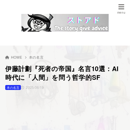
HOME
本の名言
伊藤計劃『死者の帝国』名言10選：AI
時代に「人間」を問う哲学的SF
2025/06/19
本の名言