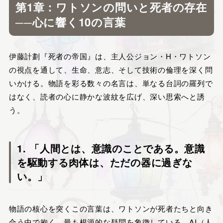
第1章：ワトソンの問いと死者の存在
──心に響く10の言葉
伊藤計劃『死者の帝国』は、主人公ジョン・H・ワトソン
の視点を通して、生命、意志、そして技術の倫理を深く問
いかける。物語を彩る数々の名言は、単なる台詞の羅列で
はなく、読者の心に静かな波紋を広げ、深い思索へと誘
う。
1. 「人間とは、意識のことである。意識
を駆動する肉体は、ただの器に過ぎな
い。」
物語の核心を突くこの言葉は、ワトソンが死者たちと向き
合う中で抱く、最も根源的な疑問を象徴している。AI（人