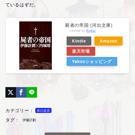
ているはずだ。
屍者の帝国 (河出文庫)
created by
Rinker
Kindle
Amazon
楽天市場
Yahooショッピング
カテゴリー：
本の名言
タグ：
伊藤計劃