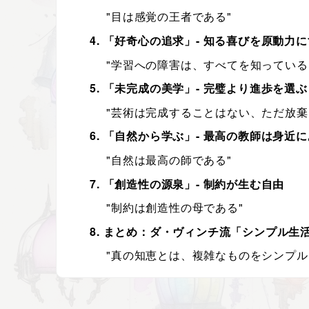
"目は感覚の王者である"
4. 「好奇心の追求」- 知る喜びを原動力
"学習への障害は、すべてを知っている
5. 「未完成の美学」- 完璧より進歩を選ぶ
"芸術は完成することはない、ただ放棄
6. 「自然から学ぶ」- 最高の教師は身近
"自然は最高の師である"
7. 「創造性の源泉」- 制約が生む自由
"制約は創造性の母である"
8. まとめ：ダ・ヴィンチ流「シンプル生
"真の知恵とは、複雑なものをシンプル