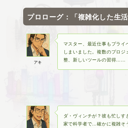
プロローグ：
「複雑化した生
マスター、最近仕事もプライ
しまいました。複数のプロジ
整、新しいツールの習得……
アキ
ダ・ヴィンチが？彼も忙しす
家で科学者で…確かに複雑そ