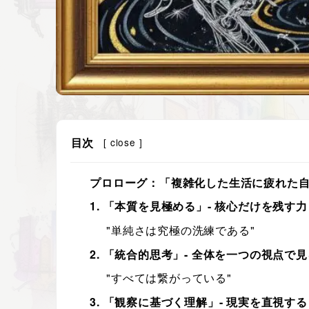
目次
[
close
]
プロローグ：「複雑化した生活に疲れた
1. 「本質を見極める」- 核心だけを残す力
"単純さは究極の洗練である"
2. 「統合的思考」- 全体を一つの視点で
"すべては繋がっている"
3. 「観察に基づく理解」- 現実を直視す