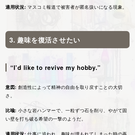
適用状況:
マスコミ報道で被害者が匿名扱いになる現象。
3. 趣味を復活させたい
“I’d like to revive my hobby.”
意図:
創造性によって精神の自由を取り戻すことの大切
さ。
比喩:
小さな岩ハンマーで、一粒ずつ石を削り、やがて固
い壁を打ち破る希望の一撃のようだ。
適用状況:
仕事に追われ、趣味が埋もれてしまった時の再