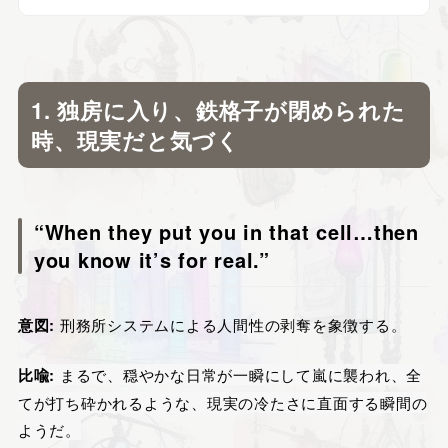
1. 独房に入り、鉄格子が閉められた
時、現実だと気づく
“When they put you in that cell…then
you know it’s for real.”
意図:
刑務所システムによる人間性の剥奪を象徴する。
比喩:
まるで、穏やかな日常が一瞬にして嵐に襲われ、全
てが打ち砕かれるような、現実の冷たさに直面する瞬間の
ようだ。