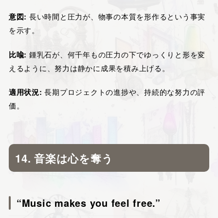
意図:
長い時間と圧力が、物事の本質を形作るという事実
を示す。
比喩:
鍾乳石が、何千年もの圧力の下でゆっくりと形を変
えるように、努力は静かに成果を積み上げる。
適用状況:
長期プロジェクトの進捗や、持続的な努力の評
価。
14. 音楽は心を奪う
“Music makes you feel free.”