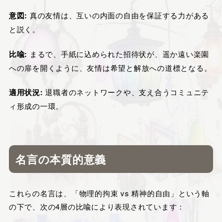
意図:
真の友情は、互いの内面の自由を保証する力がある
と説く。
比喩:
まるで、手紙に込められた招待状が、遥か遠い楽園
への扉を開くように、友情は希望と解放への道標となる。
適用状況:
退職者のネットワークや、支え合うコミュニテ
ィ形成の一環。
名言の本質的意義
これらの名言は、「物理的拘束 vs 精神的自由」という軸
の下で、次の4層の比喩により表現されています：