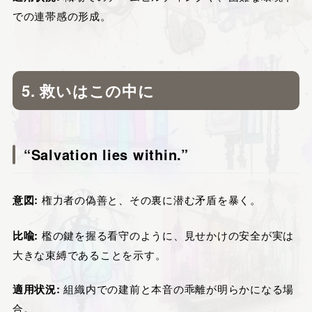
での連帯感の形成。
5. 救いはこの中に
“Salvation lies within.”
意図:
権力者の偽善と、その裏に潜む矛盾を暴く。
比喩:
檻の鍵を握る看守のように、見せかけの安全が実は
大きな束縛であることを示す。
適用状況:
組織内での建前と本音の乖離が明らかになる場
合。