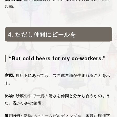
起動。
4. ただし仲間にビールを
“But cold beers for my co-workers.”
意図:
抑圧下にあっても、共同体意識が生まれることを示
す。
比喩:
砂漠の中で一滴の清水を仲間と分かち合うかのよう
な、温かい絆の象徴。
適用状況:
職場でのチームビルディングや、困難な環境下