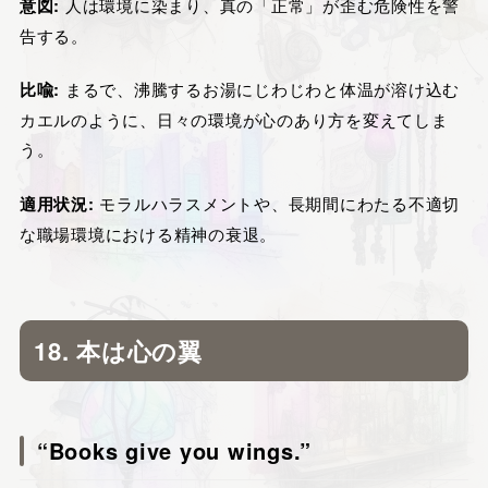
意図:
人は環境に染まり、真の「正常」が歪む危険性を警
告する。
比喩:
まるで、沸騰するお湯にじわじわと体温が溶け込む
カエルのように、日々の環境が心のあり方を変えてしま
う。
適用状況:
モラルハラスメントや、長期間にわたる不適切
な職場環境における精神の衰退。
18. 本は心の翼
“Books give you wings.”