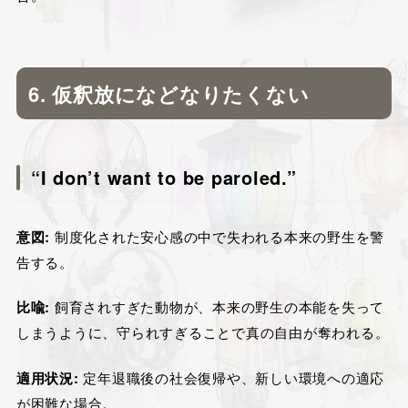
6. 仮釈放になどなりたくない
“I don’t want to be paroled.”
意図:
制度化された安心感の中で失われる本来の野生を警
告する。
比喩:
飼育されすぎた動物が、本来の野生の本能を失って
しまうように、守られすぎることで真の自由が奪われる。
適用状況:
定年退職後の社会復帰や、新しい環境への適応
が困難な場合。