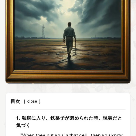
目次
[
close
]
1. 独房に入り、鉄格子が閉められた時、現実だと
気づく
"When they put you in that cell...then you know