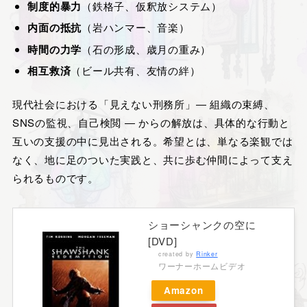
制度的暴力
（鉄格子、仮釈放システム）
内面の抵抗
（岩ハンマー、音楽）
時間の力学
（石の形成、歳月の重み）
相互救済
（ビール共有、友情の絆）
現代社会における「見えない刑務所」― 組織の束縛、
SNSの監視、自己検閲 ― からの解放は、具体的な行動と
互いの支援の中に見出される。希望とは、単なる楽観では
なく、地に足のついた実践と、共に歩む仲間によって支え
られるものです。
ショーシャンクの空に
[DVD]
created by
Rinker
ワーナーホームビデオ
Amazon