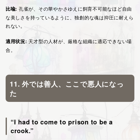
比喩:
孔雀が、その華やかさゆえに飼育不可能なほど自由
な美しさを持っているように、独創的な魂は抑圧に耐えら
れない。
適用状況:
天才型の人材が、厳格な組織に適応できない場
合。
11. 外では善人、ここで悪人になっ
た
“I had to come to prison to be a
crook.”