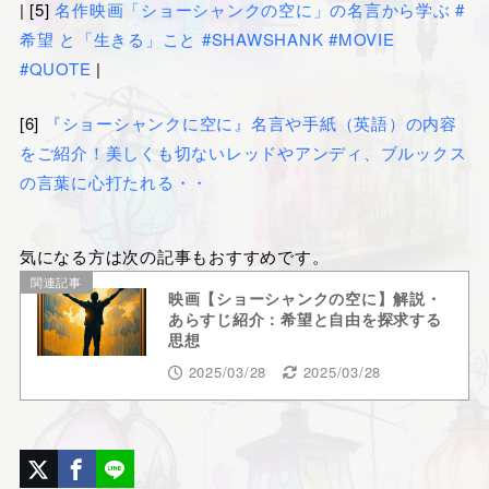
| [5]
名作映画「ショーシャンクの空に」の名言から学ぶ #
希望 と「生きる」こと #SHAWSHANK #MOVIE
#QUOTE
|
[6]
『ショーシャンクに空に』名言や手紙（英語）の内容
をご紹介！美しくも切ないレッドやアンディ、ブルックス
の言葉に心打たれる・・
気になる方は次の記事もおすすめです。
関連記事
映画【ショーシャンクの空に】解説・
あらすじ紹介：希望と自由を探求する
思想
2025/03/28
2025/03/28