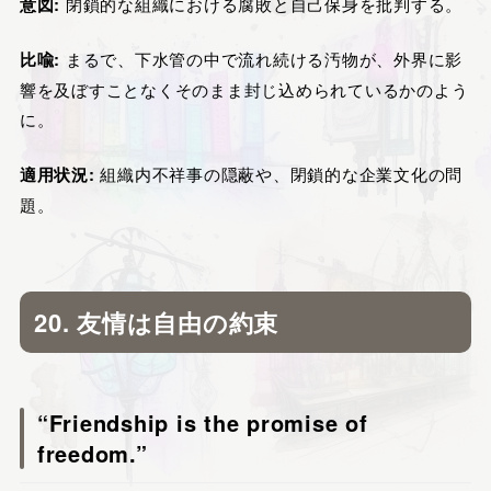
意図:
閉鎖的な組織における腐敗と自己保身を批判する。
比喩:
まるで、下水管の中で流れ続ける汚物が、外界に影
響を及ぼすことなくそのまま封じ込められているかのよう
に。
適用状況:
組織内不祥事の隠蔽や、閉鎖的な企業文化の問
題。
20. 友情は自由の約束
“Friendship is the promise of
freedom.”