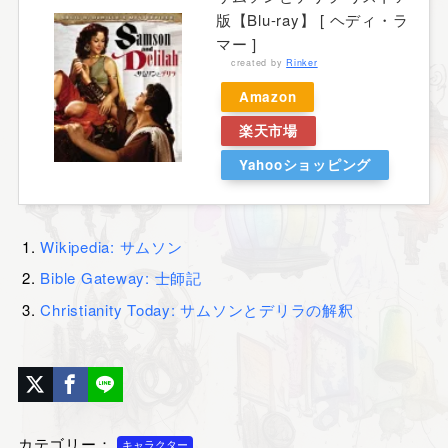
版【Blu-ray】 [ ヘディ・ラ
マー ]
created by
Rinker
Amazon
楽天市場
Yahooショッピング
Wikipedia: サムソン
Bible Gateway: 士師記
Christianity Today: サムソンとデリラの解釈
カテゴリー：
キャラクター