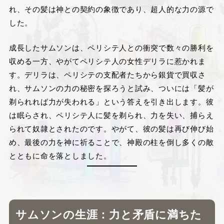
れ、その髪は神との契約の象徴であり、超人的な力の源で
した。
成長したサムソンは、ペリシテ人との衝突で数々の勝利を
収める一方、やがてペリシテ人の女性デリラに惹かれま
す。デリラは、ペリシテの支配者たちから銀貨で買収さ
れ、サムソンの力の秘密を探ろうと試み、ついには「髪が
剃られれば力が失われる」という答えを引き出します。彼
は眠らされ、ペリシテ人に髪を剃られ、力を失い、捕らえ
られて奴隷とされたのです。やがて、彼の髪は再び伸び始
め、最後の力を神に祈ることで、神殿の柱を倒し多くの敵
とともに命を落としました。
サムソンの生涯：力と矛盾に満ちた