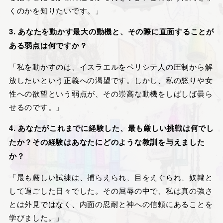
くのかを知りたいです。」
3. あなたを動かす最大の動機と、その際に直面することが
ある弱点は何ですか？
「私を動かすのは、イスラエルをペリシテ人の圧制から解
放したいという正義への渇望です。しかし、私の怒りや女
性への欲望という弱点が、その崇高な動機をしばしば曇ら
せるのです。」
4. あなたがこれまでに経験した、最も厳しい挑戦は何でし
たか？その経験はあなたにどのような教訓を与えました
か？
「最も厳しい試練は、捕らえられ、目をえぐられ、奴隷と
して過ごした日々でした。その屈辱の中で、私は真の強さ
とは外見ではなく、内面の忍耐と神への信頼にあることを
学びました。」