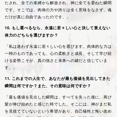
たされ、全ての束縛から解放され、神に全てを委ねた瞬間
です。そこでは、肉体の力や誇りは全く意味をなさず、魂
だけが真に自由であったのです。」
10. もし選べるなら、永遠に若々しい心と決して衰えない
体力のどちらを選びますか？
「私は迷わず永遠に若々しい心を選びます。肉体的な力は
一時のものであっても、心の柔軟さと成長、そして学び続
ける姿勢こそが、真の強さと未来への鍵だと信じていま
す。」
11. これまでの人生で、あなたが最も価値を見出してきた
瞬間は何ですか？また、その意味は何ですか？
「最も価値を見出した瞬間は、すべてを失った後に、再び
髪が伸び始めたと感じた時でした。そこには、神がまだ私
を見捨てていないという希望があり、自己犠牲と悔い改め