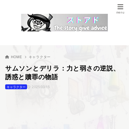
HOME
キャラクター
サムソンとデリラ：力と弱さの逆説、
誘惑と贖罪の物語
2025/03/15
キャラクター