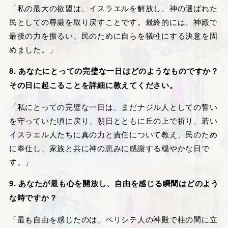
「私の最大の欲望は、イスラエルを解放し、神の選ばれた
民としての尊厳を取り戻すことです。最終的には、神殿で
最後の力を振るい、民のために自らを犠牲にする決意を固
めました。」
8. あなたにとっての完璧な一日はどのようなものですか？
その日に起こることを詳細に教えてください。
「私にとっての完璧な一日は、まだナジル人としての誓い
を守っていた頃に戻り、朝日とともに丘の上で祈り、若い
イスラエル人たちに真の力と責任について教え、民のため
に奉仕し、家族と共に神の恵みに感謝する穏やかな日で
す。」
9. あなたが最も心を開放し、自由を感じる瞬間はどのよう
な時ですか？
「最も自由を感じたのは、ペリシテ人の神殿で柱の間に立