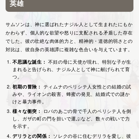
英雄
サムソンは、神に選ばれたナジル人として生まれたにもか
かわらず、個人的な欲望や怒りに支配される矛盾した存在
でした。彼の壮絶な肉体的力と、精神的・道徳的弱さとの
対比は、彼自身の英雄譚に複雑な色合いを与えています。
不思議な誕生：
不妊の母に天使が現れ、特別な子が生
まれると告げられ、ナジル人として神に献げられて育
つ。
初期の冒険：
ティムナのペリシテ人女性との結婚の試
みや、ライオンの殺害、蜂蜜の発見、結婚式での謎か
けと暴力事件。
様々な衝突：
ロバのあごの骨で千人のペリシテ人を倒
し、ガザの町の門を担いで運ぶなど、数々の戦いで力
を示す。
デリラとの関係：
ソレクの谷に住むデリラを愛し、彼