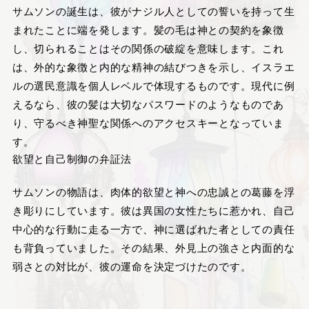
サムソンの誕生は、彼がナジル人としての誓いを持って生
まれたことに端を発します。髪の毛は神との契約を象徴
し、切られることはその関係の破綻を意味します。これ
は、外的な象徴と内的な精神の結びつきを示し、イスラエ
ルの選民意識を個人レベルで体現するものです。現代に例
えるなら、彼の髪は大切なパスワードのようなものであ
り、守るべき神聖な関係へのアクセスキーとなっていま
す。
欲望と自己制御の弁証法
サムソンの物語は、肉体的欲望と神への忠誠との葛藤を浮
き彫りにしています。彼は異国の女性たちに惹かれ、自己
中心的な行動に走る一方で、神に選ばれた者としての責任
も背負っていました。その結果、外見上の強さと内面的な
弱さとの対比が、彼の運命を決定づけたのです。