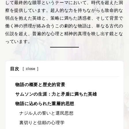
して最終的な贖罪というテーマにおいて、時代を超えた洞
察を提供しています。超人的な力を持ちながらも致命的な
弱点を抱えた英雄と、策略に満ちた誘惑者、そして背景で
働く神の摂理が絡み合うこの劇的な物語は、単なる古代の
伝説を超え、普遍的な心理と精神的真理を映し出す鏡とな
っています。
目次
[
close
]
物語の概要と歴史的背景
サムソンの生涯：力と矛盾に満ちた英雄
物語に込められた重層的思想
ナジル人の誓いと選民思想
裏切りと信頼の心理学