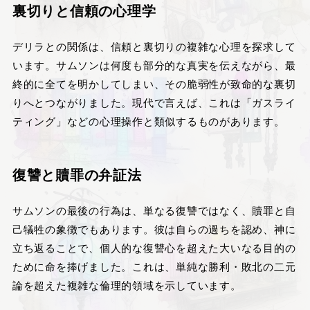
裏切りと信頼の心理学
デリラとの関係は、信頼と裏切りの複雑な心理を探求して
います。サムソンは何度も部分的な真実を伝えながら、最
終的に全てを明かしてしまい、その脆弱性が致命的な裏切
りへとつながりました。現代で言えば、これは「ガスライ
ティング」などの心理操作と類似するものがあります。
復讐と贖罪の弁証法
サムソンの最後の行為は、単なる復讐ではなく、贖罪と自
己犠牲の象徴でもあります。彼は自らの過ちを認め、神に
立ち返ることで、個人的な復讐心を超えた大いなる目的の
ために命を捧げました。これは、単純な勝利・敗北の二元
論を超えた複雑な倫理的領域を示しています。