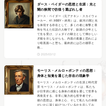
ダース・ベイダーの思想と生涯：光と
闇の狭間で彷徨う選ばれし者
ダース・ベイダー（元アナキン・スカイウォ
ーカー、41.9BBY～終局）は、銀河の闇と光
を体現する存在として、多くの者に衝撃と畏
怖を与えた伝説の人物です。奴隷の少年とし
て生を受け、ジェダイの騎士として輝かしい
才能を示しながらも、内面の葛藤と恐れによ
り暗黒面へと堕ち、最終的には己の贖罪と
救…
2025/03/12
モーリス・メルロ＝ポンティの思想：
身体と知覚を通じた存在の現象学
モーリス・メルロ＝ポンティの生涯と時代背
景 モーリス・メルロ＝ポンティは、私たち
が日常的に感じる身体の感覚を通して世界を
再発見する、非常に魅力的な哲学者です。
彼の思想は、身体と心、そして私たちの体験
がいかに深く結びついているかを示してお