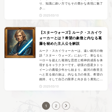
り、知識に疎い方でもその豊かな表現に魅了
さ…
2025/03/10
【スターウォーズ】ルーク・スカイウ
ォーカーとは？希望の象徴と内なる葛
藤を秘めた主人公を解説
ルーク・スカイウォーカーは、遠い銀河の物
語『スター・ウォーズ』において、単なるヒ
ーローを超えた複雑な思想と精神的成長を体
現するキャラクターです。砂漠の惑星タトゥ
イーンの農場少年から始まり、銀河の救世主
へと至る彼の旅は、内なる力の発見、希望の
維持、そして自己の限界と向き合う勇気に…
2025/03/10
1
2