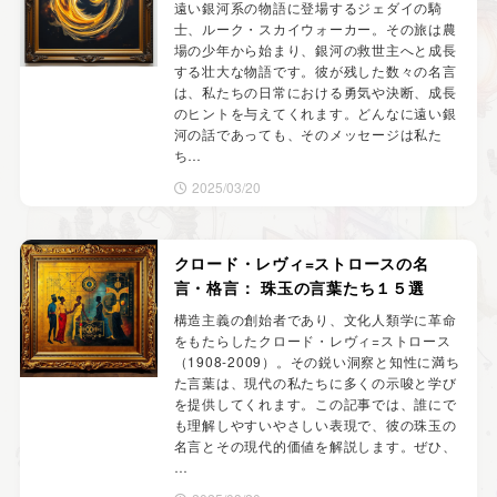
遠い銀河系の物語に登場するジェダイの騎
士、ルーク・スカイウォーカー。その旅は農
場の少年から始まり、銀河の救世主へと成長
する壮大な物語です。彼が残した数々の名言
は、私たちの日常における勇気や決断、成長
のヒントを与えてくれます。どんなに遠い銀
河の話であっても、そのメッセージは私た
ち…
2025/03/20
クロード・レヴィ=ストロースの名
言・格言： 珠玉の言葉たち１５選
構造主義の創始者であり、文化人類学に革命
をもたらしたクロード・レヴィ=ストロース
（1908-2009）。その鋭い洞察と知性に満ち
た言葉は、現代の私たちに多くの示唆と学び
を提供してくれます。この記事では、誰にで
も理解しやすいやさしい表現で、彼の珠玉の
名言とその現代的価値を解説します。ぜひ、
…