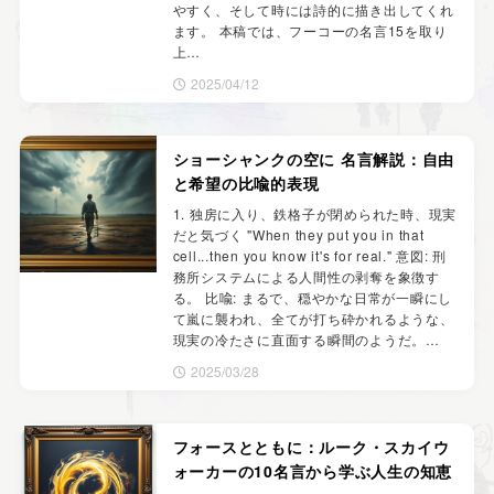
やすく、そして時には詩的に描き出してくれ
ます。 本稿では、フーコーの名言15を取り
上…
2025/04/12
ショーシャンクの空に 名言解説：自由
と希望の比喩的表現
1. 独房に入り、鉄格子が閉められた時、現実
だと気づく "When they put you in that
cell...then you know it's for real." 意図: 刑
務所システムによる人間性の剥奪を象徴す
る。 比喩: まるで、穏やかな日常が一瞬にし
て嵐に襲われ、全てが打ち砕かれるような、
現実の冷たさに直面する瞬間のようだ。…
2025/03/28
フォースとともに：ルーク・スカイウ
ォーカーの10名言から学ぶ人生の知恵