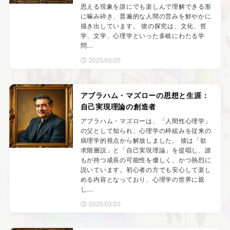
思える現象を誰にでも楽しんで理解できる形
に噛み砕き、普遍的な人間の営みを鮮やかに
描き出しています。 彼の探究は、文化、哲
学、文学、心理学といった多岐にわたる学
問…
2025/03/20
アブラハム・マズローの思想と生涯：
自己実現理論の創造者
アブラハム・マズローは、「人間性心理学」
の父として知られ、心理学の枠組みを従来の
病理学的視点から解放しました。 彼は「欲
求階層説」と「自己実現理論」を提唱し、誰
もが持つ成長の可能性を優しく、かつ熱烈に
説いています。初心者の方でも安心して楽し
める内容となっており、心理学の世界に親
し…
2025/03/20