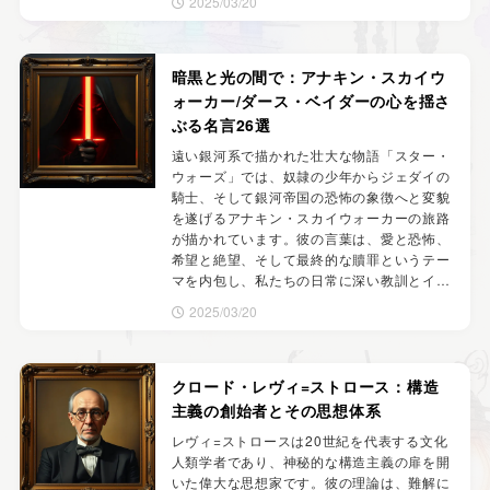
2025/03/20
暗黒と光の間で：アナキン・スカイウ
ォーカー/ダース・ベイダーの心を揺さ
ぶる名言26選
遠い銀河系で描かれた壮大な物語「スター・
ウォーズ」では、奴隷の少年からジェダイの
騎士、そして銀河帝国の恐怖の象徴へと変貌
を遂げるアナキン・スカイウォーカーの旅路
が描かれています。彼の言葉は、愛と恐怖、
希望と絶望、そして最終的な贖罪というテー
マを内包し、私たちの日常に深い教訓とイ…
2025/03/20
クロード・レヴィ=ストロース：構造
主義の創始者とその思想体系
レヴィ=ストロースは20世紀を代表する文化
人類学者であり、神秘的な構造主義の扉を開
いた偉大な思想家です。彼の理論は、難解に