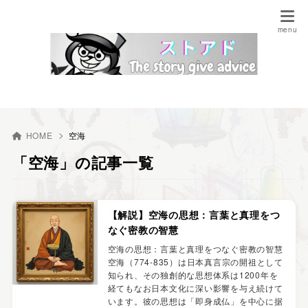
HOME
空海
「空海」の記事一覧
【解説】空海の思想：言葉と真理をつ
なぐ密教の智慧
空海の思想：言葉と真理をつなぐ密教の智慧
空海（774-835）は日本真言宗の開祖として
知られ、その独創的な思想体系は1200年を
経てもなお日本文化に深い影響を与え続けて
います。彼の思想は「即身成仏」を中心に据