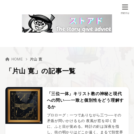
HOME
片山 寛
「片山 寛」の記事一覧
「三位一体」キリスト教の神秘と現代
への問い──一致と個別性をどう理解す
るか
プロローグ：一つでありながら三つ──その
矛盾が問いかけるもの 夜風が窓を叩く音
に、ふと目が覚める。時計の針は深夜を指
し、街の明かりはどこか遠く、まるで別世界