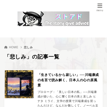
HOME
悲しみ
「悲しみ」の記事一覧
「生きているから寂しい」──川端康成
の名言で読み解く、日本人の心の原風
景
プロローグ：「美しい日本の私」──川端康
成が描いた、心に響く日本の美と哀しみ ヒ
ナタ ミライ、文学の授業で川端康成を習っ
たんだけど、なんだか難しくて。ノーベル文