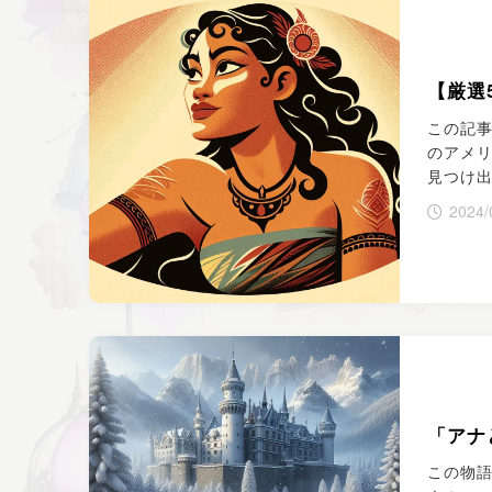
【厳選
この記事
のアメ
見つけ出
2024/
「アナ
この物