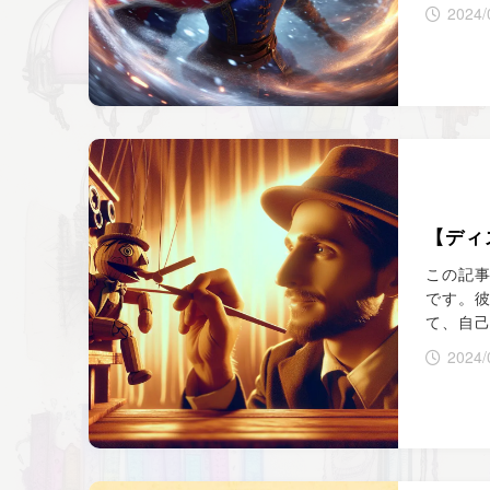
2024/
【ディ
この記事
です。彼
て、自
2024/