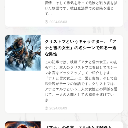
愛情、そして勇気を持って危険と戦う姿を描
いた物語です。彼は魔法界での冒険を通じ
て…
2024/08/03
クリストフというキャラクター、『ア
ナと雪の女王』の名シーンで知る一途
な男性
この記事では、映画『アナと雪の女王』のあ
らすじ、主人公クリストフに着目して名シー
ン名言をピックアップしてご紹介します。
『アナと雪の女王』は、愛と友情、そして自
己受容がテーマの物語です。クリストフは、
アナとエルサという二人の女性との関係を通
じて、一人の人間としての成長を遂げてい
き…
2024/08/03
『アナ』の名言。エルサとの関係と