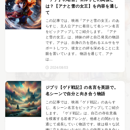
は？【アナと雪の女王】を内容を通し
て
この記事では、映画『アナと雪の女王』のあ
らすじ、主人公アナに着目して名シーン名言
をピックアップしてご紹介します。 『アナ
と雪の女王』は、姉妹の絆と自己発見の物語
です。アナは、自身の力を恐れるエルサをサ
ポートしつつ、彼女との絆を深めることに主
眼を置いています。 物語を通じて、アナ
は…
2024/08/03
ジブリ【ゲド戦記】の名言を英語で。
名シーンで自分と向き合う物語
この記事では、映画『ゲド戦記』のあらす
じ、名シーン名言をピックアップしてご紹介
します。 『ゲド戦記』は、自己の存在意義
を模索する若者アレンが、他者との関わりを
通じて成長していく物語です。彼は様々な試
練に立ち向かいながら自らの内面と向き合い