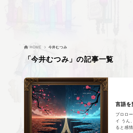
HOME
今井むつみ
「今井むつみ」の記事一覧
言語を
プロロー
イ うん
ると感情