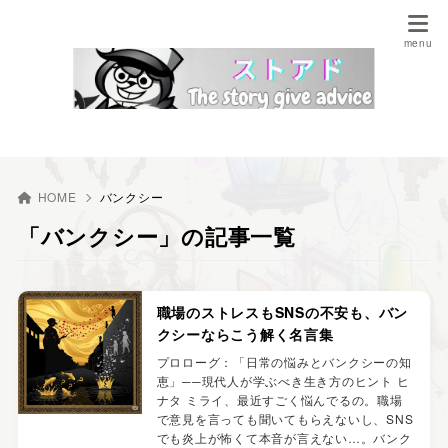
HOME
バンクシー
「バンクシー」の記事一覧
職場のストレスもSNSの不安も、バン
クシーならこう解く名言集
プロローグ：「日常の悩みとバンクシーの知
恵」──現代人が学ぶべき生き方のヒント ヒ
ナタ ミライ、最近すごく悩んでるの。職場
で意見を言っても聞いてもらえないし、SNS
でも炎上が怖くて本音が言えない…。バンク