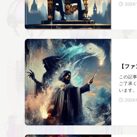
2024/
【ファ
この記
ご了承く
います
2024/